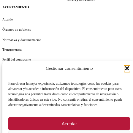
AYUNTAMIENTO
Alcalde
Órganos de gobierno
Normativa y documentación
Transparencia
Perfil del contratante
Gestionar consentimiento
Plan de Medidas Antifraude
Identidad Corporativa
Para ofrecer la mejor experiencia, utilizamos tecnologías como las cookies para
almacenar y/o acceder a información del dispositivo. El consentimiento para estas
tecnologías nos permitirá tratar datos como el comportamiento de navegación o
identificadores únicos en este sitio. No consentir o retirar el consentimiento puede
afectar negativamente a determinadas características y funciones.
AVISO LEGAL
POLÍTICA DE PRIVACIDAD
POLÍTICA DE COOKIES
Aceptar
POLÍTICA DE SEGURIDAD
REGISTRO DE ACTIVIDADES DE TRATAMIENTO