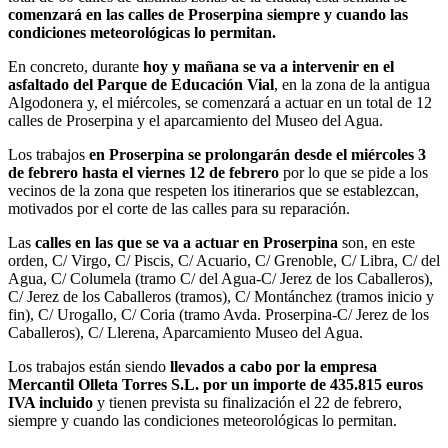
comenzará en las calles de Proserpina siempre y cuando las
condiciones meteorológicas lo permitan.
En concreto, durante
hoy y mañana se va a intervenir en el
asfaltado del Parque de Educación Vial
, en la zona de la antigua
Algodonera y, el miércoles, se comenzará a actuar en un total de 12
calles de Proserpina y el aparcamiento del Museo del Agua.
Los trabajos
en Proserpina se prolongarán desde el miércoles 3
de febrero hasta el viernes 12 de febrero
por lo que se pide a los
vecinos de la zona que respeten los itinerarios que se establezcan,
motivados por el corte de las calles para su reparación.
Las
calles en las que se va a actuar en Proserpina
son, en este
orden, C/ Virgo, C/ Piscis, C/ Acuario, C/ Grenoble, C/ Libra, C/ del
Agua, C/ Columela (tramo C/ del Agua-C/ Jerez de los Caballeros),
C/ Jerez de los Caballeros (tramos), C/ Montánchez (tramos inicio y
fin), C/ Urogallo, C/ Coria (tramo Avda. Proserpina-C/ Jerez de los
Caballeros), C/ Llerena, Aparcamiento Museo del Agua.
Los trabajos están siendo
llevados a cabo por la empresa
Mercantil Olleta Torres S.L. por un importe de 435.815 euros
IVA incluido
y tienen prevista su finalización el 22 de febrero,
siempre y cuando las condiciones meteorológicas lo permitan.