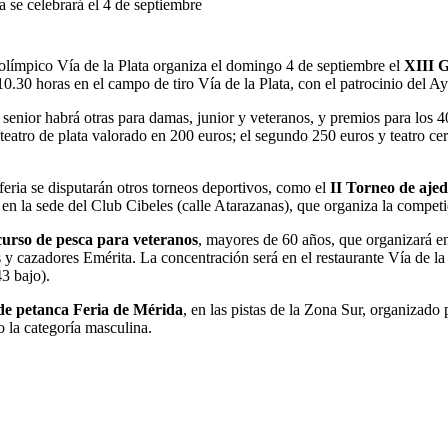
 se celebrará el 4 de septiembre
 olímpico Vía de la Plata organiza el domingo 4 de septiembre el
XIII G
10.30 horas en el campo de tiro Vía de la Plata, con el patrocinio del 
 senior habrá otras para damas, junior y veteranos, y premios para los 4
eatro de plata valorado en 200 euros; el segundo 250 euros y teatro cerá
feria se disputarán otros torneos deportivos, como el
II Torneo de aje
 en la sede del Club Cibeles (calle Atarazanas), que organiza la competi
urso de pesca para veteranos
, mayores de 60 años, que organizará en
y cazadores Emérita. La concentración será en el restaurante Vía de la P
3 bajo).
e petanca Feria de Mérida
, en las pistas de la Zona Sur, organizad
 la categoría masculina.