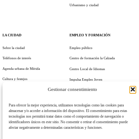
Urbanismo y ciudad
LA CIUDAD
EMPLEO Y FORMACIÓN
Sobre la ciudad
Empleo público
Teléfonos de interés
Centro de formación la Calzada
Agenda urbana de Mérida
Centro Local de Idiomas
Cultura y festejos
Impulsa Empleo Joven
Gestionar consentimiento
Guía útil
Generación IN Empleo
Vives Emplea Saludable Mérida
Para ofrecer la mejor experiencia, utilizamos tecnologías como las cookies para
almacenar y/o acceder a información del dispositivo. El consentimiento para estas
Cursos y Actividades
tecnologías nos permitirá tratar datos como el comportamiento de navegación o
AYUNTAMIENTO
identificadores únicos en este sitio. No consentir o retirar el consentimiento puede
afectar negativamente a determinadas características y funciones.
Alcalde