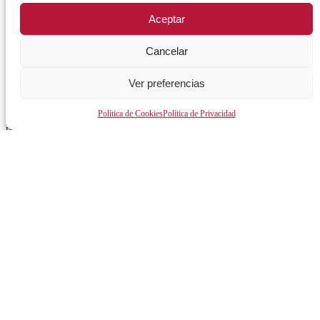
Órganos de gobierno
Aceptar
Normativa y documentación
Cancelar
Transparencia
Perfil del contratante
Ver preferencias
Plan de Medidas Antifraude
Política de Cookies
Política de Privacidad
Identidad Corporativa
AVISO LEGAL
POLÍTICA DE PRIVACIDAD
POLÍTICA DE COOKIES
POLÍTICA DE SEGURIDAD
REGISTRO DE ACTIVIDADES DE TRATAMIENTO
Facebook
X
Instagram
YouTu