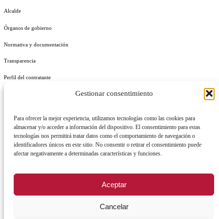
Alcalde
Órganos de gobierno
Normativa y documentación
Transparencia
Perfil del contratante
Gestionar consentimiento
Plan de Medidas Antifraude
Identidad Corporativa
Para ofrecer la mejor experiencia, utilizamos tecnologías como las cookies para
almacenar y/o acceder a información del dispositivo. El consentimiento para estas
tecnologías nos permitirá tratar datos como el comportamiento de navegación o
identificadores únicos en este sitio. No consentir o retirar el consentimiento puede
afectar negativamente a determinadas características y funciones.
AVISO LEGAL
POLÍTICA DE PRIVACIDAD
POLÍTICA DE COOKIES
Aceptar
POLÍTICA DE SEGURIDAD
REGISTRO DE ACTIVIDADES DE TRATAMIENTO
Cancelar