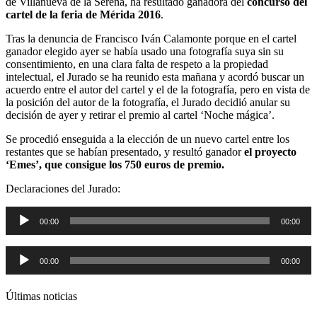
de Villanueva de la Serena, ha resultado ganadora del
concurso del
cartel de la feria de Mérida 2016
.
Tras la denuncia de Francisco Iván Calamonte porque en el cartel
ganador elegido ayer se había usado una fotografía suya sin su
consentimiento, en una clara falta de respeto a la propiedad
intelectual, el Jurado se ha reunido esta mañana y acordó buscar un
acuerdo entre el autor del cartel y el de la fotografía, pero en vista de
la posición del autor de la fotografía, el Jurado decidió anular su
decisión de ayer y retirar el premio al cartel ‘Noche mágica’.
Se procedió enseguida a la elección de un nuevo cartel entre los
restantes que se habían presentado, y resultó ganador
el proyecto
‘Emes’, que consigue los 750 euros de premio.
Declaraciones del Jurado:
Reproductor
00:00
00:00
de
audio
Reproductor
00:00
00:00
de
audio
Últimas noticias