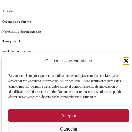
Alcalde
Órganos de gobierno
Normativa y documentación
Transparencia
Perfil del contratante
Gestionar consentimiento
Plan de Medidas Antifraude
Identidad Corporativa
Para ofrecer la mejor experiencia, utilizamos tecnologías como las cookies para
almacenar y/o acceder a información del dispositivo. El consentimiento para estas
tecnologías nos permitirá tratar datos como el comportamiento de navegación o
identificadores únicos en este sitio. No consentir o retirar el consentimiento puede
afectar negativamente a determinadas características y funciones.
AVISO LEGAL
POLÍTICA DE PRIVACIDAD
POLÍTICA DE COOKIES
Aceptar
POLÍTICA DE SEGURIDAD
REGISTRO DE ACTIVIDADES DE TRATAMIENTO
Cancelar