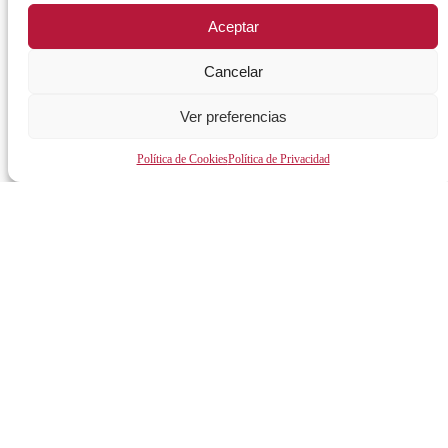
Sobre la ciudad
Empleo público
Aceptar
Teléfonos de interés
Centro de formación la Calzada
Cancelar
Agenda urbana de Mérida
Centro Local de Idiomas
Ver preferencias
Cultura y festejos
Impulsa Empleo Joven
Guía útil
Generación IN Empleo
Política de Cookies
Política de Privacidad
Vives Emplea Saludable Mérida
Cursos y Actividades
AYUNTAMIENTO
Alcalde
Órganos de gobierno
Normativa y documentación
Transparencia
Perfil del contratante