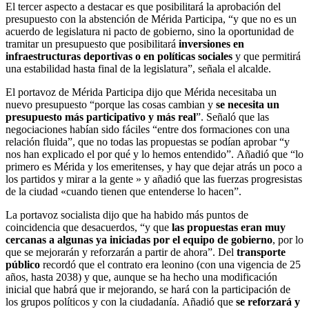
El tercer aspecto a destacar es que posibilitará la aprobación del
presupuesto con la abstención de Mérida Participa, “y que no es un
acuerdo de legislatura ni pacto de gobierno, sino la oportunidad de
tramitar un presupuesto que posibilitará
inversiones en
infraestructuras deportivas o en políticas sociales
y que permitirá
una estabilidad hasta final de la legislatura”, señala el alcalde.
El portavoz de Mérida Participa dijo que Mérida necesitaba un
nuevo presupuesto “porque las cosas cambian y
se necesita un
presupuesto más participativo y más real
”. Señaló que las
negociaciones habían sido fáciles “entre dos formaciones con una
relación fluida”, que no todas las propuestas se podían aprobar “y
nos han explicado el por qué y lo hemos entendido”. Añadió que “lo
primero es Mérida y los emeritenses, y hay que dejar atrás un poco a
los partidos y mirar a la gente » y añadió que las fuerzas progresistas
de la ciudad «cuando tienen que entenderse lo hacen”.
La portavoz socialista dijo que ha habido más puntos de
coincidencia que desacuerdos, “y que
las propuestas eran muy
cercanas a algunas ya iniciadas por el equipo de gobierno
, por lo
que se mejorarán y reforzarán a partir de ahora”. Del
transporte
público
recordó que el contrato era leonino (con una vigencia de 25
años, hasta 2038) y que, aunque se ha hecho una modificación
inicial que habrá que ir mejorando, se hará con la participación de
los grupos políticos y con la ciudadanía. Añadió que
se reforzará y