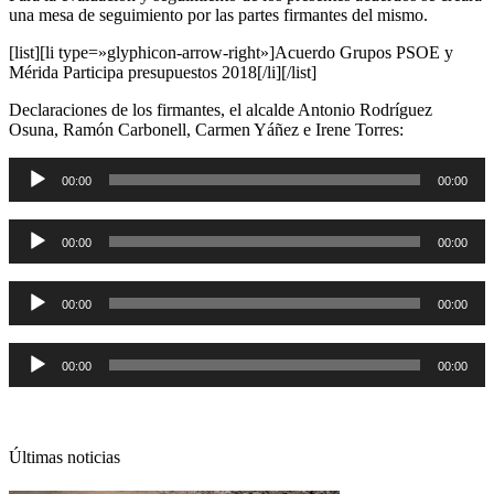
una mesa de seguimiento por las partes firmantes del mismo.
[list]
[li type=»glyphicon-arrow-right»]Acuerdo Grupos PSOE y
Mérida Participa presupuestos 2018[/li]
[/list]
Declaraciones de los firmantes, el alcalde Antonio Rodríguez
Osuna, Ramón Carbonell, Carmen Yáñez e Irene Torres:
Reproductor
00:00
00:00
de
audio
Reproductor
00:00
00:00
de
audio
Reproductor
00:00
00:00
de
audio
Reproductor
00:00
00:00
de
audio
Últimas noticias