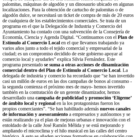
palomitas, máquinas de algodón y un dinosaurio ubicado en algunas
localizaciones. Para la obtención de cartucho de palomitas o de
algodón dulce, se necesitará un ticket de compra de más de 20 euros
de cualquiera de los establecimientos comerciales. Se trata de un
programa en el que la Delegación de Industria y Comercio del
Ayuntamiento ha contado con una subvención de la Consejería de
Economía, Ciencia y Agenda Digital. “Continuamos con el
Plan de
Estímulo al Comercio Local
en el que llevamos trabajando ya
varios años junto a todo el tejido comercial y empresarial de la
ciudad; es un compromiso decidido de este gobierno apoyar al
comercio local y ayudarles” explica Silvia Fernández. Este
programa presentado
se suma a otras acciones de dinamización
comercial dentro del Plan de Estímulo al Comercio Local
. La
delegada de industria y comercio ha recordado que “se han invertido
casi un millón de euros en las dos campañas de bonos al consumo -
la segunda comienza el próximo mes de mayo- hemos invertido
también en la contratación de un gerente dinamizador, hemos
desarrollado una
campaña de publicidad y promoción ‘Elígeme’
de ámbito local y regional
en la los protagonistas fueron los
propios comerciantes”. “Se han habilitado además
nuevos canales
de información y asesoramiento
a empresarios y autónomos y se
están realizando ya el plan de mejoras urbanas e innovación con el
entoldado de la calle José Ramón Mélida y se está mejorando y
ampliando el microclima y el hilo musical en las calles del centro
histórico. A esto se añaden acciones formativas en colaboración con