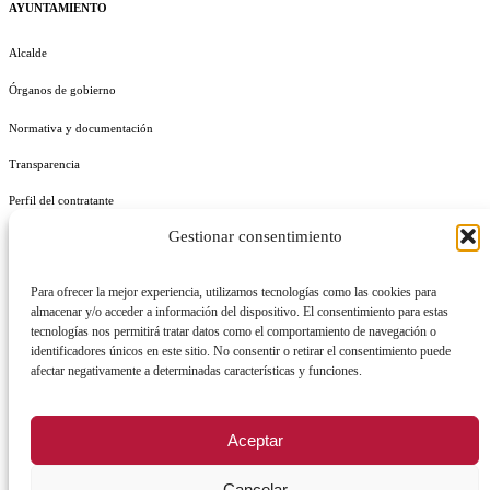
AYUNTAMIENTO
Alcalde
Órganos de gobierno
Normativa y documentación
Transparencia
Perfil del contratante
Gestionar consentimiento
Plan de Medidas Antifraude
Identidad Corporativa
Para ofrecer la mejor experiencia, utilizamos tecnologías como las cookies para
almacenar y/o acceder a información del dispositivo. El consentimiento para estas
tecnologías nos permitirá tratar datos como el comportamiento de navegación o
identificadores únicos en este sitio. No consentir o retirar el consentimiento puede
afectar negativamente a determinadas características y funciones.
AVISO LEGAL
POLÍTICA DE PRIVACIDAD
POLÍTICA DE COOKIES
Aceptar
POLÍTICA DE SEGURIDAD
REGISTRO DE ACTIVIDADES DE TRATAMIENTO
Cancelar