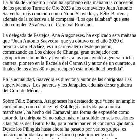
La Junta de Gobierno Local ha aprobado esta mañana la concesión
de los premios Turuta de Oro 2023 a los carnavalero Juan Antonio
Saavedra, más conocido como Nono Saavedra, y Félix Barrena,
además de la colectiva a la comparsa “Los que faltaban” que este
año cumplen 25 años en el Carnaval Romano.
La delegada de Festejos, Ana Aragoneses, ha explicado esta mañana
que “Juan Antonio Saavedra, que ya obtuvo en el año 2020 el
premio Gabriel Aláez, es un carnavalero desde pequeño,
comenzando en Los chicos de Chunga, gran trabajador con
agrupaciones infantiles y juveniles, a los que ayudó a generar dicha
cantera, pionero en la Escuela del Carnaval y autor de un cuarteto, a
finales de los años 80 y que recuperó esta modalidad perdida”.
En la actualidad, Saavedra es director y autor de las chirigotas Las
supervivientes, Los paveras y los Jarapales, además de ser guitarra
del Coro de Mérida.
Sobre Félix Barrena, Aragoneses ha destacado que “tiene un amplio
currículum, como él dice: ‘el 3×4 llegó a mi vida para nunca
marcharse’, ha hecho del Carnaval una forma de expresión como
autor de la chirigota Ya no salgo más, y ha subido en seis ocasiones
a las tablas del Teatro Falla, para participar en el concurso gaditano.
Desde los Pilinguis hasta ahora ha pasado por varios grupos, es
músico autodidacta aunque se formó posteriormente en la