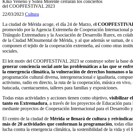
Kiko Veneno y Soleá Morente cerrarán los conciertos
del COOPFESTIVAL 2023
22/03/2023
Cultura
La ciudad de Mérida acoge, el día 24 de Marzo, e
l COOPFESTIVAL, 
promovido por la Agencia Extremeña de Cooperación Internacional 
Triángulo Extremadura y la Asociación de Desarrollo Rurex, en cola
de la Ciudad MOnumental de Mérida, y al que además se suman, de u
componen el tejido de la cooperación extremeña, así como otras instit
sociales.
El leit motiv del COOPFESTIVAL 2023 se construye sobre la base del
generar conciencia social ante las problemáticas a las que se enfr
la emergencia climática, la vulneración de derechos humanos o la j
programación cultural diversa, intergeneracional e igualitaria, compues
activismo, radio en directo, la ruta de la cooperación, música en viv
batucada, cuentacuentos, talleres para familias y exposiciones.
Todas estas actividades y acciones tienen como objetivo,
visibilizar
tanto en Extremadura
, a través de los proyectos de Educación para
mediante proyectos de Cooperación Internacional para el Desarrollo 
El centro de la ciudad de
Mérida se llenará de cultura y reivindicac
más de 20 actividades que conforman la programación
, todas ell
lucha contra la emergencia climática, la sostenibilidad de la vida y el