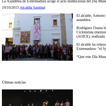
La Asamblea de Extremadura acoge el acto institucional del Día Mun
19/10/2015
Alcaldía
Sanidad
El alcalde, Antonio
asamblea.
Rodríguez Osuna ha 
Cicloturista (memor
(AOEX), realizada p
El alcalde ha reite
Extremadura: “el A
“Que este Día Mund
Últimas noticias