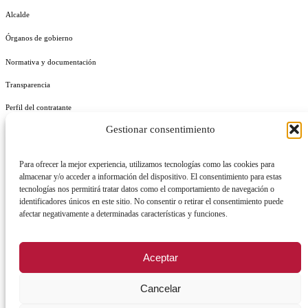
Alcalde
Órganos de gobierno
Normativa y documentación
Transparencia
Perfil del contratante
Gestionar consentimiento
Plan de Medidas Antifraude
Identidad Corporativa
Para ofrecer la mejor experiencia, utilizamos tecnologías como las cookies para
almacenar y/o acceder a información del dispositivo. El consentimiento para estas
tecnologías nos permitirá tratar datos como el comportamiento de navegación o
identificadores únicos en este sitio. No consentir o retirar el consentimiento puede
afectar negativamente a determinadas características y funciones.
AVISO LEGAL
POLÍTICA DE PRIVACIDAD
POLÍTICA DE COOKIES
Aceptar
POLÍTICA DE SEGURIDAD
REGISTRO DE ACTIVIDADES DE TRATAMIENTO
Cancelar