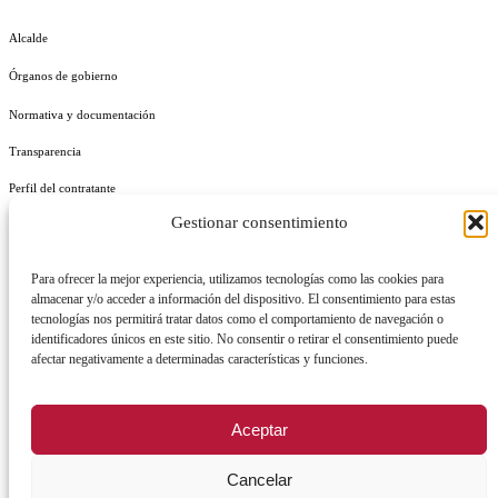
Alcalde
Órganos de gobierno
Normativa y documentación
Transparencia
Perfil del contratante
Gestionar consentimiento
Plan de Medidas Antifraude
Identidad Corporativa
Para ofrecer la mejor experiencia, utilizamos tecnologías como las cookies para
almacenar y/o acceder a información del dispositivo. El consentimiento para estas
tecnologías nos permitirá tratar datos como el comportamiento de navegación o
identificadores únicos en este sitio. No consentir o retirar el consentimiento puede
afectar negativamente a determinadas características y funciones.
AVISO LEGAL
POLÍTICA DE PRIVACIDAD
POLÍTICA DE COOKIES
Aceptar
POLÍTICA DE SEGURIDAD
REGISTRO DE ACTIVIDADES DE TRATAMIENTO
Cancelar