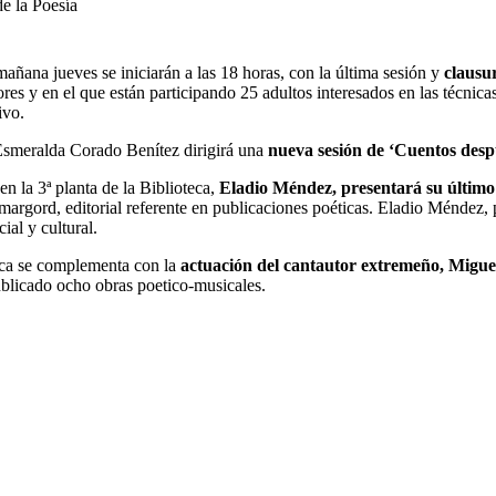
e la Poesía
mañana jueves se iniciarán a las 18 horas, con la última sesión y
clausur
res y en el que están participando 25 adultos interesados en las técnicas y
ivo.
Esmeralda Corado Benítez dirigirá una
nueva sesión de ‘Cuentos despué
en la 3ª planta de la Biblioteca,
Eladio Méndez, presentará su último
Amargord, editorial referente en publicaciones poéticas. Eladio Méndez
ial y cultural.
ica se complementa con la
actuación del cantautor extremeño, Migu
blicado ocho obras poetico-musicales.