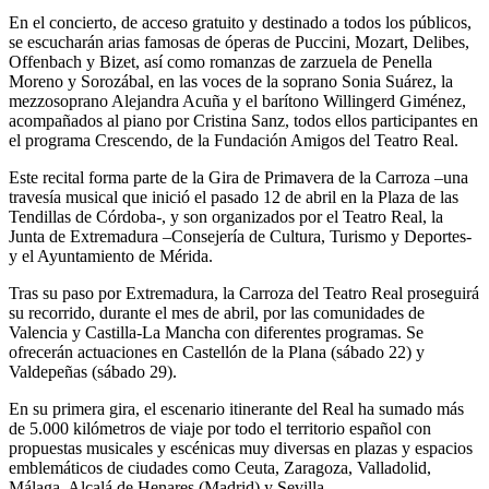
En el concierto, de acceso gratuito y destinado a todos los públicos,
se escucharán arias famosas de óperas de Puccini, Mozart, Delibes,
Offenbach y Bizet, así como romanzas de zarzuela de Penella
Moreno y Sorozábal, en las voces de la soprano Sonia Suárez, la
mezzosoprano Alejandra Acuña y el barítono Willingerd Giménez,
acompañados al piano por Cristina Sanz, todos ellos participantes en
el programa Crescendo, de la Fundación Amigos del Teatro Real.
Este recital forma parte de la Gira de Primavera de la Carroza –una
travesía musical que inició el pasado 12 de abril en la Plaza de las
Tendillas de Córdoba-, y son organizados por el Teatro Real, la
Junta de Extremadura –Consejería de Cultura, Turismo y Deportes-
y el Ayuntamiento de Mérida.
Tras su paso por Extremadura, la Carroza del Teatro Real proseguirá
su recorrido, durante el mes de abril, por las comunidades de
Valencia y Castilla-La Mancha con diferentes programas. Se
ofrecerán actuaciones en Castellón de la Plana (sábado 22) y
Valdepeñas (sábado 29).
En su primera gira, el escenario itinerante del Real ha sumado más
de 5.000 kilómetros de viaje por todo el territorio español con
propuestas musicales y escénicas muy diversas en plazas y espacios
emblemáticos de ciudades como Ceuta, Zaragoza, Valladolid,
Málaga, Alcalá de Henares (Madrid) y Sevilla.