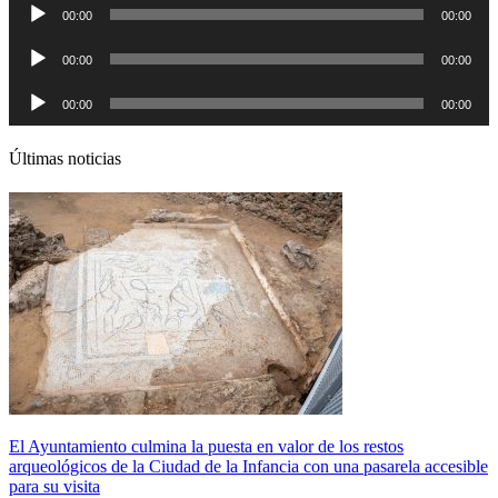
Reproductor
00:00
00:00
de
audio
Reproductor
00:00
00:00
de
audio
Reproductor
00:00
00:00
de
audio
Últimas noticias
El Ayuntamiento culmina la puesta en valor de los restos
arqueológicos de la Ciudad de la Infancia con una pasarela accesible
para su visita