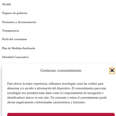
Alcalde
Órganos de gobierno
Normativa y documentación
Transparencia
Perfil del contratante
Plan de Medidas Antifraude
Identidad Corporativa
Gestionar consentimiento
Para ofrecer la mejor experiencia, utilizamos tecnologías como las cookies para
AVISO LEGAL
POLÍTICA DE PRIVACIDAD
POLÍTICA DE COOKIES
almacenar y/o acceder a información del dispositivo. El consentimiento para estas
tecnologías nos permitirá tratar datos como el comportamiento de navegación o
POLÍTICA DE SEGURIDAD
REGISTRO DE ACTIVIDADES DE TRATAMIENTO
identificadores únicos en este sitio. No consentir o retirar el consentimiento puede
afectar negativamente a determinadas características y funciones.