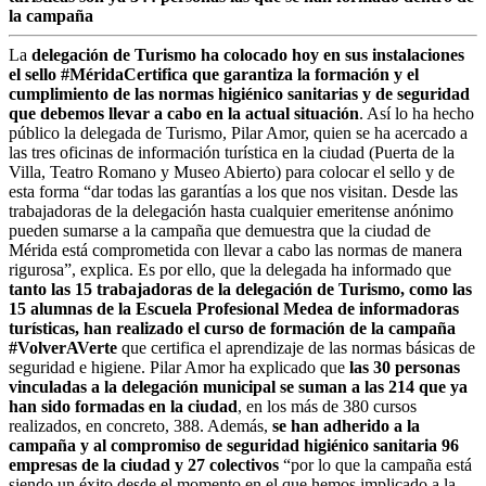
la campaña
La
delegación de Turismo ha colocado hoy en sus instalaciones
el sello #MéridaCertifica que garantiza la formación y el
cumplimiento de las normas higiénico sanitarias y de seguridad
que debemos llevar a cabo en la actual situación
. Así lo ha hecho
público la delegada de Turismo, Pilar Amor, quien se ha acercado a
las tres oficinas de información turística en la ciudad (Puerta de la
Villa, Teatro Romano y Museo Abierto) para colocar el sello y de
esta forma “dar todas las garantías a los que nos visitan. Desde las
trabajadoras de la delegación hasta cualquier emeritense anónimo
pueden sumarse a la campaña que demuestra que la ciudad de
Mérida está comprometida con llevar a cabo las normas de manera
rigurosa”, explica. Es por ello, que la delegada ha informado que
tanto las 15 trabajadoras de la delegación de Turismo, como las
15 alumnas de la Escuela Profesional Medea de informadoras
turísticas, han realizado el curso de formación de la campaña
#VolverAVerte
que certifica el aprendizaje de las normas básicas de
seguridad e higiene. Pilar Amor ha explicado que
las 30 personas
vinculadas a la delegación municipal se suman a las 214 que ya
han sido formadas en la ciudad
, en los más de 380 cursos
realizados, en concreto, 388. Además,
se han adherido a la
campaña y al compromiso de seguridad higiénico sanitaria 96
empresas de la ciudad y 27 colectivos
“por lo que la campaña está
siendo un éxito desde el momento en el que hemos implicado a la