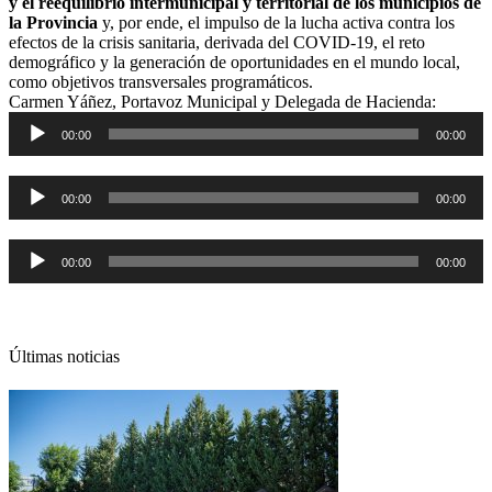
y el reequilibrio intermunicipal y territorial de los municipios de
la Provincia
y, por ende, el impulso de la lucha activa contra los
efectos de la crisis sanitaria, derivada del COVID-19, el reto
demográfico y la generación de oportunidades en el mundo local,
como objetivos transversales programáticos.
Carmen Yáñez, Portavoz Municipal y Delegada de Hacienda:
Reproductor
00:00
00:00
de
audio
Reproductor
00:00
00:00
de
audio
Reproductor
00:00
00:00
de
audio
Últimas noticias