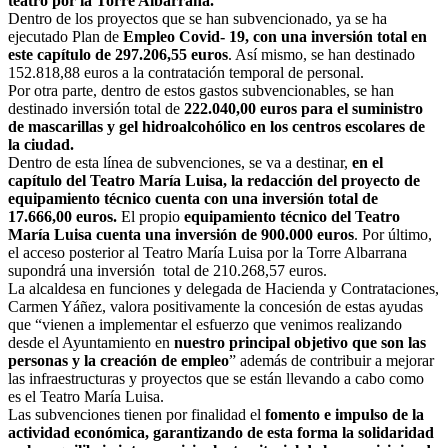
teatro por la Torre Albarrana.
Dentro de los proyectos que se han subvencionado, ya se ha
ejecutado Plan de
Empleo Covid- 19, con una inversión total en
este capítulo de 297.206,55 euros
. Así mismo, se han destinado
152.818,88 euros a la contratación temporal de personal.
Por otra parte, dentro de estos gastos subvencionables, se han
destinado inversión total de
222.040,00 euros para el suministro
de mascarillas y gel hidroalcohólico en los centros escolares de
la ciudad.
Dentro de esta línea de subvenciones, se va a destinar,
en el
capítulo del Teatro María Luisa, la redacción del proyecto de
equipamiento técnico cuenta con una inversión total de
17.666,00 euros.
El propio
equipamiento técnico del Teatro
María Luisa cuenta una inversión de 900.000 euros
. Por último,
el acceso posterior al Teatro María Luisa por la Torre Albarrana
supondrá una inversión total de 210.268,57 euros.
La alcaldesa en funciones y delegada de Hacienda y Contrataciones,
Carmen Yáñez, valora positivamente la concesión de estas ayudas
que “vienen a implementar el esfuerzo que venimos realizando
desde el Ayuntamiento en
nuestro principal objetivo que son las
personas y la creación de empleo
” además de contribuir a mejorar
las infraestructuras y proyectos que se están llevando a cabo como
es el Teatro María Luisa.
Las subvenciones tienen por finalidad el
fomento e impulso de la
actividad económica, garantizando de esta forma la solidaridad