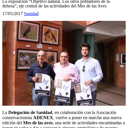
La exposición “Objetivo natural. Los otros pobladores de la
dehesa”, eje central de las actividades del Mes de las Aves
17/05/2017
Sanidad
La
Delegación de Sanidad
, en colaboración con la Asociación
conservacionista
ADENEX
, vuelve a poner en marcha una nueva
edición del
Mes de las aves
, una serie de actividades encaminadas a
poner en valor y dar a conocer la riqueza ornitológica de nuestra