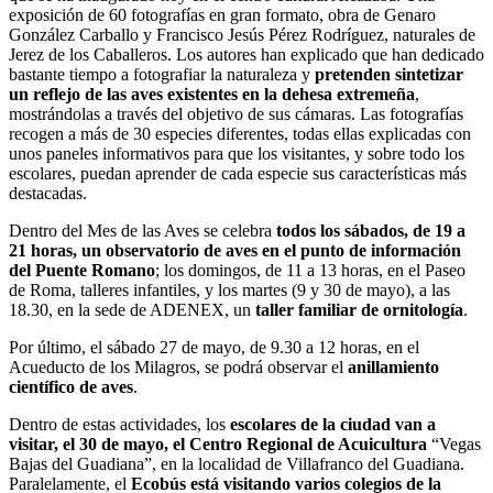
exposición de 60 fotografías en gran formato, obra de Genaro
González Carballo y Francisco Jesús Pérez Rodríguez, naturales de
Jerez de los Caballeros. Los autores han explicado que han dedicado
bastante tiempo a fotografiar la naturaleza y
pretenden sintetizar
un reflejo de las aves existentes en la dehesa extremeña
,
mostrándolas a través del objetivo de sus cámaras. Las fotografías
recogen a más de 30 especies diferentes, todas ellas explicadas con
unos paneles informativos para que los visitantes, y sobre todo los
escolares, puedan aprender de cada especie sus características más
destacadas.
Dentro del Mes de las Aves se celebra
todos los sábados, de 19 a
21 horas, un observatorio de aves en el punto de información
del Puente Romano
; los domingos, de 11 a 13 horas, en el Paseo
de Roma, talleres infantiles, y los martes (9 y 30 de mayo), a las
18.30, en la sede de ADENEX, un
taller familiar de ornitología
.
Por último, el sábado 27 de mayo, de 9.30 a 12 horas, en el
Acueducto de los Milagros, se podrá observar el
anillamiento
científico de aves
.
Dentro de estas actividades, los
escolares de la ciudad van a
visitar, el 30 de mayo, el Centro Regional de Acuicultura
“Vegas
Bajas del Guadiana”, en la localidad de Villafranco del Guadiana.
Paralelamente, el
Ecobús está visitando varios colegios de la