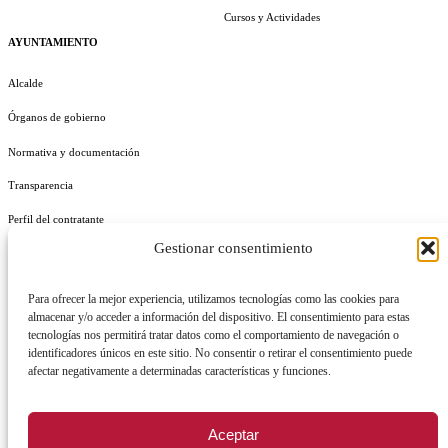
Cursos y Actividades
AYUNTAMIENTO
Alcalde
Órganos de gobierno
Normativa y documentación
Transparencia
Perfil del contratante
Gestionar consentimiento
Plan de Medidas Antifraude
Identidad Corporativa
Para ofrecer la mejor experiencia, utilizamos tecnologías como las cookies para
almacenar y/o acceder a información del dispositivo. El consentimiento para estas
tecnologías nos permitirá tratar datos como el comportamiento de navegación o
identificadores únicos en este sitio. No consentir o retirar el consentimiento puede
afectar negativamente a determinadas características y funciones.
AVISO LEGAL
POLÍTICA DE PRIVACIDAD
POLÍTICA DE COOKIES
Aceptar
POLÍTICA DE SEGURIDAD
REGISTRO DE ACTIVIDADES DE TRATAMIENTO