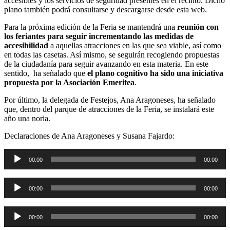
accesibles y los servicios de seguridad presentes en el recinto. Dicho
plano también podrá consultarse y descargarse desde esta web.
Para la próxima edición de la Feria se mantendrá una
reunión con
los feriantes para seguir incrementando las medidas de
accesibilidad
a aquellas atracciones en las que sea viable, así como
en todas las casetas. Así mismo, se seguirán recogiendo propuestas
de la ciudadanía para seguir avanzando en esta materia. En este
sentido, ha señalado que
el plano cognitivo ha sido una iniciativa
propuesta por la Asociación Emeritea
.
Por último, la delegada de Festejos, Ana Aragoneses, ha señalado
que, dentro del parque de atracciones de la Feria, se instalará este
año una noria.
Declaraciones de Ana Aragoneses y Susana Fajardo:
Reproductor
00:00
00:00
de
audio
Reproductor
00:00
00:00
de
audio
Reproductor
00:00
00:00
de
audio