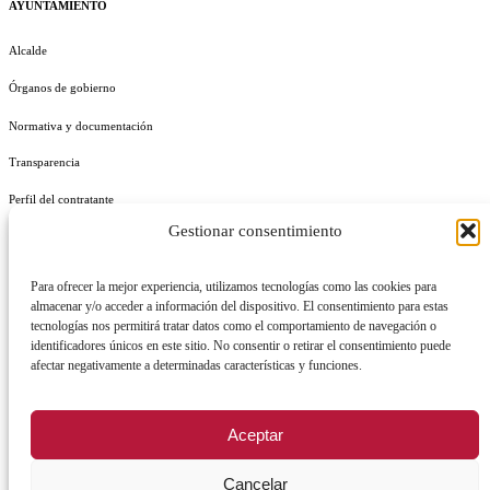
AYUNTAMIENTO
Alcalde
Órganos de gobierno
Normativa y documentación
Transparencia
Perfil del contratante
Gestionar consentimiento
Plan de Medidas Antifraude
Identidad Corporativa
Para ofrecer la mejor experiencia, utilizamos tecnologías como las cookies para
almacenar y/o acceder a información del dispositivo. El consentimiento para estas
tecnologías nos permitirá tratar datos como el comportamiento de navegación o
identificadores únicos en este sitio. No consentir o retirar el consentimiento puede
afectar negativamente a determinadas características y funciones.
AVISO LEGAL
POLÍTICA DE PRIVACIDAD
POLÍTICA DE COOKIES
Aceptar
POLÍTICA DE SEGURIDAD
REGISTRO DE ACTIVIDADES DE TRATAMIENTO
Cancelar