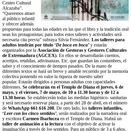
Centro Cultural
Alcazaba”.
“Queremos atraer
al público infantil
y ofrecer además
propuestas para todas las edades en las que el libro y la tradición oral
sean los protagonistas; para todos estos talleres y actividades será
necesaria cita previa” subraya Silvia Fernández.
Los talleres para
adultos tendrán por título ‘
De boca en boca’
y estarán
organizados por la
Asociación de Gestoras y Gestores Culturales
de Extremadura (AGCEX)
. En ellos se desarrollarán cuentos,
acertijos, retahílas, adivinanzas. Etc. que guardan las costumbres, el
saber y el conocimiento de tiempos pasados. De la mano de
diferentes textos se hará un breve y amable recorrido por la memoria
colectiva poniendo en valor la riqueza de nuestro saber
popular. Estarán dirigidos a personas adultas con capacidades
diferentes.
Se celebrarán en el Templo de Diana el jueves, 6 de
mayo, y el viernes, 7 de mayo, de 10 a 11.30 horas y de 12 a
13.30 horas
. Se establecerán todas las medidas higiénico- sanitarias
y será necesario reservar plaza, a partir del 28 de abril, en el número
de
WhatsApp 661 616 208
. De otro lado, los
talleres infantiles,
‘
Leer con los cinco sentidos’
, serán realizados por la narradora oral
y escritora
Carmen Ibarlucea
en el Templo de Diana. Habrá un
taller de animación a la lectura
con el objetivo de activar la
imaginación a través de los sentidos. Para un público de 3 a 6 años,