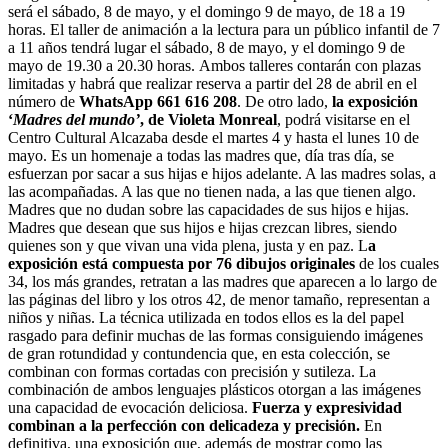
será el sábado, 8 de mayo, y el domingo 9 de mayo, de 18 a 19
horas. El taller de animación a la lectura para un público infantil de 7
a 11 años tendrá lugar el sábado, 8 de mayo, y el domingo 9 de
mayo de 19.30 a 20.30 horas. Ambos talleres contarán con plazas
limitadas y habrá que realizar reserva a partir del 28 de abril en el
número de
WhatsApp 661 616 208
. De otro lado,
la exposición
‘
Madres del mundo’
, de Violeta Monreal
, podrá visitarse en el
Centro Cultural Alcazaba desde el martes 4 y hasta el lunes 10 de
mayo. Es un homenaje a todas las madres que, día tras día, se
esfuerzan por sacar a sus hijas e hijos adelante. A las madres solas, a
las acompañadas. A las que no tienen nada, a las que tienen algo.
Madres que no dudan sobre las capacidades de sus hijos e hijas.
Madres que desean que sus hijos e hijas crezcan libres, siendo
quienes son y que vivan una vida plena, justa y en paz. L
a
exposición está compuesta por 76 dibujos originales
de los cuales
34, los más grandes, retratan a las madres que aparecen a lo largo de
las páginas del libro y los otros 42, de menor tamaño, representan a
niños y niñas. La técnica utilizada en todos ellos es la del papel
rasgado para definir muchas de las formas consiguiendo imágenes
de gran rotundidad y contundencia que, en esta colección, se
combinan con formas cortadas con precisión y sutileza. La
combinación de ambos lenguajes plásticos otorgan a las imágenes
una capacidad de evocación deliciosa.
Fuerza y expresividad
combinan a la perfección con delicadeza y precisión.
En
definitiva, una exposición que, además de mostrar como las