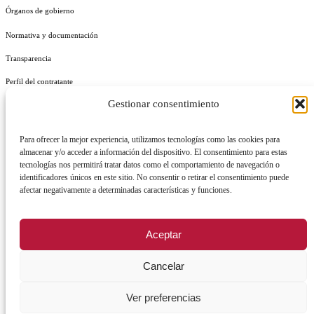
Órganos de gobierno
Normativa y documentación
Transparencia
Perfil del contratante
Gestionar consentimiento
Plan de Medidas Antifraude
Identidad Corporativa
Para ofrecer la mejor experiencia, utilizamos tecnologías como las cookies para
almacenar y/o acceder a información del dispositivo. El consentimiento para estas
tecnologías nos permitirá tratar datos como el comportamiento de navegación o
identificadores únicos en este sitio. No consentir o retirar el consentimiento puede
afectar negativamente a determinadas características y funciones.
AVISO LEGAL
POLÍTICA DE PRIVACIDAD
POLÍTICA DE COOKIES
Aceptar
POLÍTICA DE SEGURIDAD
REGISTRO DE ACTIVIDADES DE TRATAMIENTO
Cancelar
Facebook
X
Instagram
YouTu
Ver preferencias