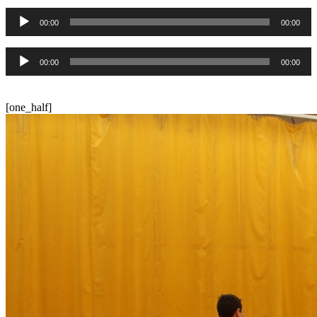
Reproductor
00:00
00:00
de
audio
Reproductor
00:00
00:00
de
audio
[one_half]