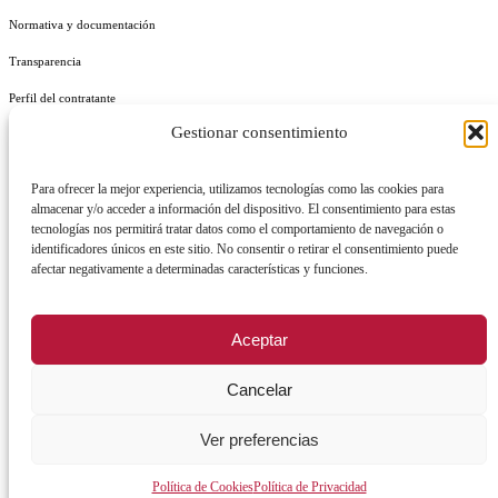
Normativa y documentación
Transparencia
Perfil del contratante
Gestionar consentimiento
Plan de Medidas Antifraude
Identidad Corporativa
Para ofrecer la mejor experiencia, utilizamos tecnologías como las cookies para
almacenar y/o acceder a información del dispositivo. El consentimiento para estas
tecnologías nos permitirá tratar datos como el comportamiento de navegación o
identificadores únicos en este sitio. No consentir o retirar el consentimiento puede
afectar negativamente a determinadas características y funciones.
AVISO LEGAL
POLÍTICA DE PRIVACIDAD
POLÍTICA DE COOKIES
Aceptar
POLÍTICA DE SEGURIDAD
REGISTRO DE ACTIVIDADES DE TRATAMIENTO
Cancelar
Facebook
X
Instagram
YouTu
Ver preferencias
Política de Cookies
Política de Privacidad