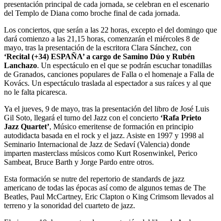
presentación principal de cada jornada, se celebran en el escenario
del Templo de Diana como broche final de cada jornada.
Los conciertos, que serán a las 22 horas, excepto el del domingo que
dará comienzo a las 21,15 horas, comenzarán el miércoles 8 de
mayo, tras la presentación de la escritora Clara Sánchez, con
‘Recital (+34) ESPAÑA’ a cargo de Samino Dúo y Rubén
Lanchazo
. Un espectáculo en el que se podrán escuchar tonadillas
de Granados, canciones populares de Falla o el homenaje a Falla de
Kovács. Un espectáculo traslada al espectador a sus raíces y al que
no le falta picaresca.
Ya el jueves, 9 de mayo, tras la presentación del libro de José Luis
Gil Soto, llegará el turno del Jazz con el concierto
‘Rafa Prieto
Jazz Quartet’
, Músico emeritense de formación en principio
autodidacta basada en el rock y el jazz. Asiste en 1997 y 1998 al
Seminario Internacional de Jazz de Sedaví (Valencia) donde
imparten masterclass músicos como Kurt Rosenwinkel, Perico
Sambeat, Bruce Barth y Jorge Pardo entre otros.
Esta formación se nutre del repertorio de standards de jazz
americano de todas las épocas así como de algunos temas de The
Beatles, Paul McCartney, Eric Clapton o King Crimsom llevados al
terreno y la sonoridad del cuarteto de jazz.