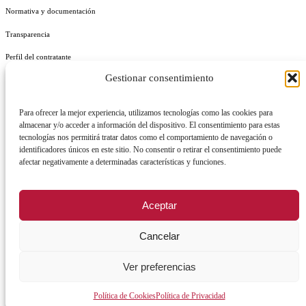
Normativa y documentación
Transparencia
Perfil del contratante
Gestionar consentimiento
Plan de Medidas Antifraude
Identidad Corporativa
Para ofrecer la mejor experiencia, utilizamos tecnologías como las cookies para
almacenar y/o acceder a información del dispositivo. El consentimiento para estas
tecnologías nos permitirá tratar datos como el comportamiento de navegación o
identificadores únicos en este sitio. No consentir o retirar el consentimiento puede
afectar negativamente a determinadas características y funciones.
AVISO LEGAL
POLÍTICA DE PRIVACIDAD
POLÍTICA DE COOKIES
Aceptar
POLÍTICA DE SEGURIDAD
REGISTRO DE ACTIVIDADES DE TRATAMIENTO
Cancelar
Facebook
X
Instagram
YouTu
Ver preferencias
Política de Cookies
Política de Privacidad