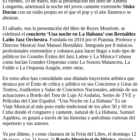
El viernes, 10 de mayo, tras la presentación del libro de Andrea
Longarela, amenizará la noche del joven cantante extremeño
Sixko
Durán
con un estilo propio en el que el pop y el aire flamenco se
abrazan.
El sábado, tras la presentación del libro de Reyes Monforte, se
celebrará el
concierto ‘Una noche en La Habana’ con Bernáldez
Latin Jazz Orchestra
. Fundada en 2010 por el Pianista, Profesor y
Director Musical José Manuel Bernáldez. Integrada por 8 músicos
profesionales extremeños y cubanos para hacer llegar a todo tipo de
públicos los Grandes Éxitos del Jazz Latino y La Música Cubana
como hacían Grandes Orquestas como La Sonora Matancera, La
Failde o La Orquesta Aragón, entre otras.
En estos años han consolidado una dilatada trayectoria artística que
destaca por el Éxito de crítica y público en sus Conciertos y Giras de
Teatros, Auditorios y Salas de Conciertos Nacionales, además de sus
actuaciones a Bordo del Tren de Lujo Al Andalus, Series de TVE y
Películas del Cine Español. “Una Noche en La Habana” Es un
Viaje Musical al más puro estilo tradicional de los años 50 y 60 en
Cuba donde el conguero y cantante, natural de La Habana, Samuel
Aguilera, os guiará a través de las historias y anécdotas curiosas del
repertorio y sus autores.
Ya por último, y como clausura de la Feria del Libro, el domingo 12
de mayo, a las 21 horas, la
Banda Municipal de Música
, dirigida