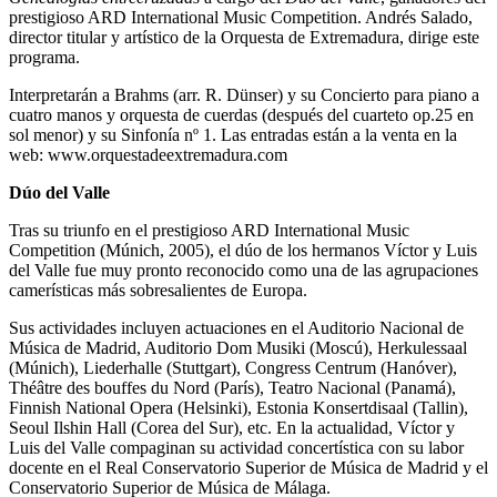
prestigioso ARD International Music Competition. Andrés Salado,
director titular y artístico de la Orquesta de Extremadura, dirige este
programa.
Interpretarán a Brahms (arr. R. Dünser) y su Concierto para piano a
cuatro manos y orquesta de cuerdas (después del cuarteto op.25 en
sol menor) y su Sinfonía nº 1. Las entradas están a la venta en la
web:
www.orquestadeextremadura.com
Dúo del Valle
Tras su triunfo en el prestigioso ARD International Music
Competition (Múnich, 2005), el dúo de los hermanos Víctor y Luis
del Valle fue muy pronto reconocido como una de las agrupaciones
camerísticas más sobresalientes de Europa.
Sus actividades incluyen actuaciones en el Auditorio Nacional de
Música de Madrid, Auditorio Dom Musiki (Moscú), Herkulessaal
(Múnich), Liederhalle (Stuttgart), Congress Centrum (Hanóver),
Théâtre des bouffes du Nord (París), Teatro Nacional (Panamá),
Finnish National Opera (Helsinki), Estonia Konsertdisaal (Tallin),
Seoul Ilshin Hall (Corea del Sur), etc. En la actualidad, Víctor y
Luis del Valle compaginan su actividad concertística con su labor
docente en el Real Conservatorio Superior de Música de Madrid y el
Conservatorio Superior de Música de Málaga.