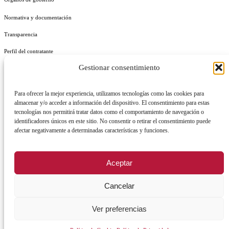
Normativa y documentación
Transparencia
Perfil del contratante
Gestionar consentimiento
Plan de Medidas Antifraude
Identidad Corporativa
Para ofrecer la mejor experiencia, utilizamos tecnologías como las cookies para
almacenar y/o acceder a información del dispositivo. El consentimiento para estas
tecnologías nos permitirá tratar datos como el comportamiento de navegación o
identificadores únicos en este sitio. No consentir o retirar el consentimiento puede
afectar negativamente a determinadas características y funciones.
AVISO LEGAL
POLÍTICA DE PRIVACIDAD
POLÍTICA DE COOKIES
Aceptar
POLÍTICA DE SEGURIDAD
REGISTRO DE ACTIVIDADES DE TRATAMIENTO
Cancelar
Facebook
X
Instagram
YouTu
Ver preferencias