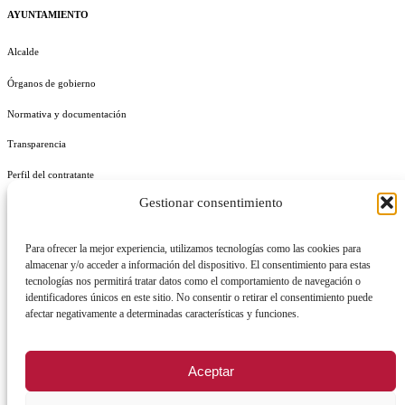
AYUNTAMIENTO
Alcalde
Órganos de gobierno
Normativa y documentación
Transparencia
Perfil del contratante
Gestionar consentimiento
Plan de Medidas Antifraude
Identidad Corporativa
Para ofrecer la mejor experiencia, utilizamos tecnologías como las cookies para
almacenar y/o acceder a información del dispositivo. El consentimiento para estas
tecnologías nos permitirá tratar datos como el comportamiento de navegación o
identificadores únicos en este sitio. No consentir o retirar el consentimiento puede
afectar negativamente a determinadas características y funciones.
AVISO LEGAL
POLÍTICA DE PRIVACIDAD
POLÍTICA DE COOKIES
Aceptar
POLÍTICA DE SEGURIDAD
REGISTRO DE ACTIVIDADES DE TRATAMIENTO