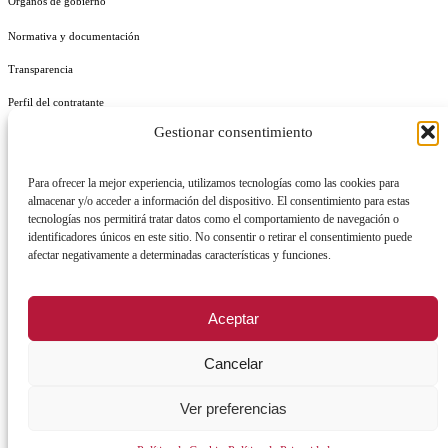
Órganos de gobierno
Normativa y documentación
Transparencia
Perfil del contratante
Gestionar consentimiento
Plan de Medidas Antifraude
Identidad Corporativa
Para ofrecer la mejor experiencia, utilizamos tecnologías como las cookies para
almacenar y/o acceder a información del dispositivo. El consentimiento para estas
tecnologías nos permitirá tratar datos como el comportamiento de navegación o
identificadores únicos en este sitio. No consentir o retirar el consentimiento puede
afectar negativamente a determinadas características y funciones.
AVISO LEGAL
POLÍTICA DE PRIVACIDAD
POLÍTICA DE COOKIES
Aceptar
POLÍTICA DE SEGURIDAD
REGISTRO DE ACTIVIDADES DE TRATAMIENTO
Cancelar
Ver preferencias
Facebook
X
Instagram
YouTu