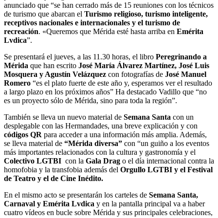
anunciado que “se han cerrado más de 15 reuniones con los técnicos
de turismo que abarcan el
Turismo religioso, turismo inteligente,
receptivos nacionales e internacionales y el turismo de
recreación
. «Queremos que Mérida esté hasta arriba en
Emérita
Lvdica
”.
Se presentará el jueves, a las 11.30 horas, el libro
Peregrinando a
Mérida
que han escrito
José María Álvarez Martínez, José Luis
Mosquera y Agustín Velázquez
con fotografías de
José Manuel
Romero
“es el plato fuerte de este año y, esperamos ver el resultado
a largo plazo en los próximos años” Ha destacado Vadillo que “no
es un proyecto sólo de Mérida, sino para toda la región”.
También se lleva un nuevo material de
Semana Santa
con un
desplegable con las Hermandades, una breve explicación y con
códigos QR
para acceder a una información más amplia. Además,
se lleva material de
“Mérida diversa”
con “un guiño a los eventos
más importantes relacionados con la cultura y gastronomía y el
Colectivo LGTBI
con la
Gala Drag
o el día internacional contra la
homofobia y la transfobia además del
Orgullo LGTBI y el Festival
de Teatro y el de Cine Inédito.
En el mismo acto se presentarán los carteles de
Semana Santa,
Carnaval y Emérita Lvdica
y en la pantalla principal va a haber
cuatro vídeos en bucle sobre Mérida y sus principales celebraciones,