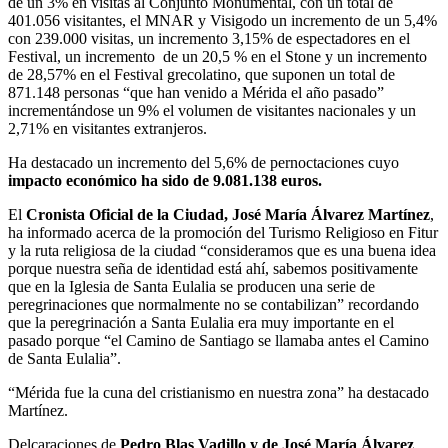
de un 3% en visitas al Conjunto Monumental, con un total de
401.056 visitantes, el MNAR y Visigodo un incremento de un 5,4%
con 239.000 visitas, un incremento 3,15% de espectadores en el
Festival, un incremento de un 20,5 % en el Stone y un incremento
de 28,57% en el Festival grecolatino, que suponen un total de
871.148 personas “que han venido a Mérida el año pasado”
incrementándose un 9% el volumen de visitantes nacionales y un
2,71% en visitantes extranjeros.
Ha destacado un incremento del 5,6% de pernoctaciones cuyo
impacto económico ha sido de 9.081.138 euros.
El
Cronista Oficial de la Ciudad, José María Álvarez Martínez
,
ha informado acerca de la promoción del Turismo Religioso en Fitur
y la ruta religiosa de la ciudad “consideramos que es una buena idea
porque nuestra seña de identidad está ahí, sabemos positivamente
que en la Iglesia de Santa Eulalia se producen una serie de
peregrinaciones que normalmente no se contabilizan” recordando
que la peregrinación a Santa Eulalia era muy importante en el
pasado porque “el Camino de Santiago se llamaba antes el Camino
de Santa Eulalia”.
“Mérida fue la cuna del cristianismo en nuestra zona” ha destacado
Martínez.
Delcaraciones de
Pedro Blas Vadillo y de José María Álvarez