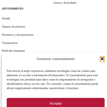
Cursos y Actividades
AYUNTAMIENTO
Alcalde
Órganos de gobierno
Normativa y documentación
Transparencia
Perfil del contratante
Gestionar consentimiento
Plan de Medidas Antifraude
Identidad Corporativa
Para ofrecer la mejor experiencia, utilizamos tecnologías como las cookies para
almacenar y/o acceder a información del dispositivo. El consentimiento para estas
tecnologías nos permitirá tratar datos como el comportamiento de navegación o
identificadores únicos en este sitio. No consentir o retirar el consentimiento puede
afectar negativamente a determinadas características y funciones.
AVISO LEGAL
POLÍTICA DE PRIVACIDAD
POLÍTICA DE COOKIES
Aceptar
POLÍTICA DE SEGURIDAD
REGISTRO DE ACTIVIDADES DE TRATAMIENTO