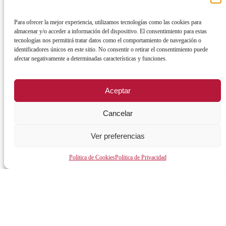
LA CIUDAD
EMPLEO Y FORMACIÓN
Para ofrecer la mejor experiencia, utilizamos tecnologías como las cookies para
Sobre la ciudad
Empleo público
almacenar y/o acceder a información del dispositivo. El consentimiento para estas
tecnologías nos permitirá tratar datos como el comportamiento de navegación o
Teléfonos de interés
Centro de formación la Calzada
identificadores únicos en este sitio. No consentir o retirar el consentimiento puede
Agenda urbana de Mérida
Centro Local de Idiomas
afectar negativamente a determinadas características y funciones.
Cultura y festejos
Impulsa Empleo Joven
Aceptar
Guía útil
Generación IN Empleo
Vives Emplea Saludable Mérida
Cancelar
Cursos y Actividades
Ver preferencias
AYUNTAMIENTO
Política de Cookies
Política de Privacidad
Alcalde
Órganos de gobierno
Normativa y documentación
Transparencia