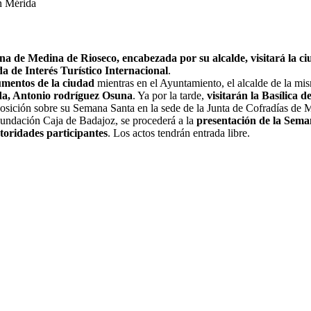
n Mérida
tana de Medina de Rioseco, encabezada por su alcalde, visitará la 
a de Interés Turístico Internacional
.
umentos de la ciudad
mientras en el Ayuntamiento, el alcalde de la mis
ida, Antonio rodríguez Osuna
. Ya por la tarde,
visitarán la Basílica d
posición sobre su Semana Santa en la sede de la Junta de Cofradías de M
 Fundación Caja de Badajoz, se procederá a la
presentación de la Sema
toridades participantes
. Los actos tendrán entrada libre.