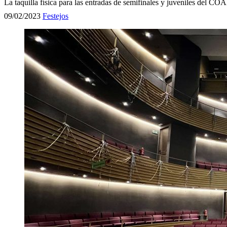
La taquilla física para las entradas de semifinales y juveniles del COA
09/02/2023
Festejos