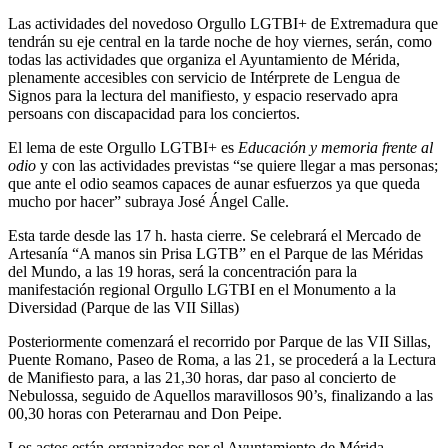
Las actividades del novedoso Orgullo LGTBI+ de Extremadura que
tendrán su eje central en la tarde noche de hoy viernes, serán, como
todas las actividades que organiza el Ayuntamiento de Mérida,
plenamente accesibles con servicio de Intérprete de Lengua de
Signos para la lectura del manifiesto, y espacio reservado apra
persoans con discapacidad para los conciertos.
El lema de este Orgullo LGTBI+ es
Educación y memoria frente al
odio
y con las actividades previstas “se quiere llegar a mas personas;
que ante el odio seamos capaces de aunar esfuerzos ya que queda
mucho por hacer” subraya José Ángel Calle.
Esta tarde desde las 17 h. hasta cierre. Se celebrará el Mercado de
Artesanía “A manos sin Prisa LGTB” en el Parque de las Méridas
del Mundo, a las 19 horas, será la concentración para la
manifestación regional Orgullo LGTBI en el Monumento a la
Diversidad (Parque de las VII Sillas)
Posteriormente comenzará el recorrido por Parque de las VII Sillas,
Puente Romano, Paseo de Roma, a las 21, se procederá a la Lectura
de Manifiesto para, a las 21,30 horas, dar paso al concierto de
Nebulossa, seguido de Aquellos maravillosos 90’s, finalizando a las
00,30 horas con Peterarnau and Don Peipe.
Los actos están organizados por el Ayuntamiento de Mérida,