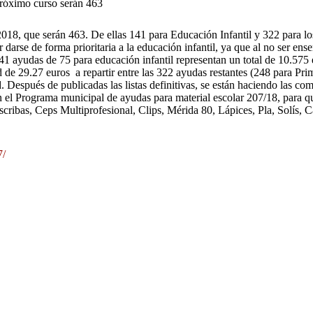
próximo curso serán 463
2018, que serán 463. De ellas 141 para Educación Infantil y 322 para los
rse de forma prioritaria a la educación infantil, ya que al no ser ense
141 ayudas de 75 para educación infantil representan un total de 10.575 
d de 29.27 euros a repartir entre las 322 ayudas restantes (248 para Pr
. Después de publicadas las listas definitivas, se están haciendo las co
en el Programa municipal de ayudas para material escolar 207/18, para que
 escribas, Ceps Multiprofesional, Clips, Mérida 80, Lápices, Pla, Solís,
7/