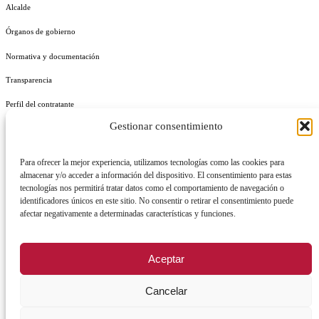
Alcalde
Órganos de gobierno
Normativa y documentación
Transparencia
Perfil del contratante
Gestionar consentimiento
Plan de Medidas Antifraude
Identidad Corporativa
Para ofrecer la mejor experiencia, utilizamos tecnologías como las cookies para
almacenar y/o acceder a información del dispositivo. El consentimiento para estas
tecnologías nos permitirá tratar datos como el comportamiento de navegación o
identificadores únicos en este sitio. No consentir o retirar el consentimiento puede
afectar negativamente a determinadas características y funciones.
AVISO LEGAL
POLÍTICA DE PRIVACIDAD
POLÍTICA DE COOKIES
Aceptar
POLÍTICA DE SEGURIDAD
REGISTRO DE ACTIVIDADES DE TRATAMIENTO
Cancelar