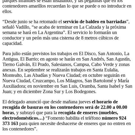
parques infantiles se están instalando, y las pegatinas que en los
contenedores amarillos recuerdan lo que se puede o no introducir en
ellos.
“Desde junio se ha retomado el
servicio de baldeo en barriadas
”,
señaló Vadillo, “se acaba de terminar en La Calzada y la próxima
semana se hará en La Argentina”. El servicio lo formarán un
conductor y un peón más una cisterna de 8 metros cúbicos de
capacidad.
Para julio están previstos los trabajos en El Disco, San Antonio, La
Antigua, El Barrio; en agosto se harán en San Andrés, San Agustín,
Tierno Galván, El Prado, Salesianos, Campsa, Cabo Verde y zonas
anexas. En septiembre se realizarán trabajos en Santa Eulalia,
Montealto, Las Abadías y Nueva Ciudad; en octubre seguirán en
Nueva Ciudad, Cruzcampo, Los Milagros, San Bartolomé y María
Auxiliadora; en noviembre en San Luis, Oramba, Santa Isabel y San
Juan; y en diciembre Zona Sur y Los Bodegones.
El delegado anunció que desde mañana jueves
el horario de
recogida de basuras en los contenedores será de 22.00 a 00.00
horas
, y subrayó que para la
recogida de enseres (muebles,
electrodomésticos…)
“Fomento habilita el teléfono
número 924
373 163
para quien necesite deshacerse de enseres que no entren en
los contenedores”.