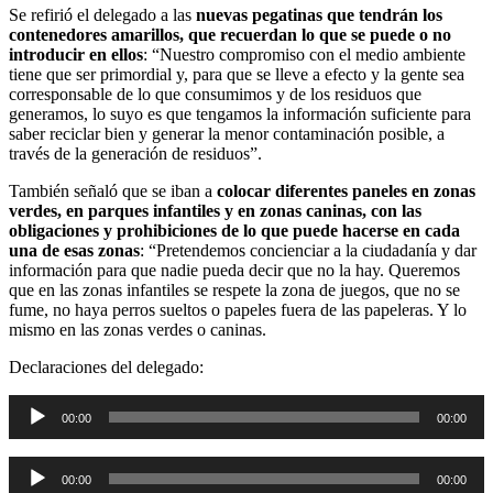
Se refirió el delegado a las
nuevas pegatinas que tendrán los
contenedores amarillos, que recuerdan lo que se puede o no
introducir en ellos
: “Nuestro compromiso con el medio ambiente
tiene que ser primordial y, para que se lleve a efecto y la gente sea
corresponsable de lo que consumimos y de los residuos que
generamos, lo suyo es que tengamos la información suficiente para
saber reciclar bien y generar la menor contaminación posible, a
través de la generación de residuos”.
También señaló que se iban a
colocar diferentes paneles en zonas
verdes, en parques infantiles y en zonas caninas, con las
obligaciones y prohibiciones de lo que puede hacerse en cada
una de esas zonas
: “Pretendemos concienciar a la ciudadanía y dar
información para que nadie pueda decir que no la hay. Queremos
que en las zonas infantiles se respete la zona de juegos, que no se
fume, no haya perros sueltos o papeles fuera de las papeleras. Y lo
mismo en las zonas verdes o caninas.
Declaraciones del delegado:
Reproductor
00:00
00:00
de
audio
Reproductor
00:00
00:00
de