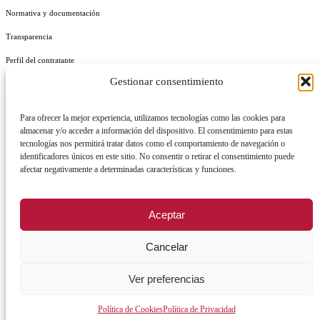
Normativa y documentación
Transparencia
Perfil del contratante
Gestionar consentimiento
Plan de Medidas Antifraude
Identidad Corporativa
Para ofrecer la mejor experiencia, utilizamos tecnologías como las cookies para
almacenar y/o acceder a información del dispositivo. El consentimiento para estas
tecnologías nos permitirá tratar datos como el comportamiento de navegación o
identificadores únicos en este sitio. No consentir o retirar el consentimiento puede
afectar negativamente a determinadas características y funciones.
AVISO LEGAL
POLÍTICA DE PRIVACIDAD
POLÍTICA DE COOKIES
Aceptar
POLÍTICA DE SEGURIDAD
REGISTRO DE ACTIVIDADES DE TRATAMIENTO
Cancelar
Ver preferencias
Facebook
X
Instagram
YouTu
Política de Cookies
Política de Privacidad