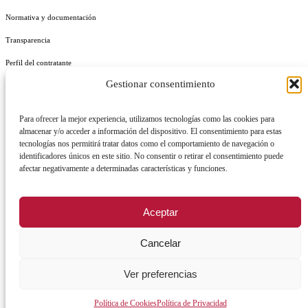
Normativa y documentación
Transparencia
Perfil del contratante
Gestionar consentimiento
Plan de Medidas Antifraude
Identidad Corporativa
Para ofrecer la mejor experiencia, utilizamos tecnologías como las cookies para
almacenar y/o acceder a información del dispositivo. El consentimiento para estas
tecnologías nos permitirá tratar datos como el comportamiento de navegación o
identificadores únicos en este sitio. No consentir o retirar el consentimiento puede
afectar negativamente a determinadas características y funciones.
AVISO LEGAL
POLÍTICA DE PRIVACIDAD
POLÍTICA DE COOKIES
Aceptar
POLÍTICA DE SEGURIDAD
REGISTRO DE ACTIVIDADES DE TRATAMIENTO
Cancelar
Ver preferencias
Facebook
X
Instagram
YouTu
Política de Cookies
Política de Privacidad