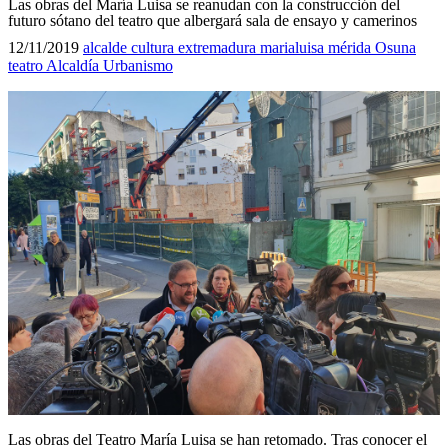
Las obras del María Luisa se reanudan con la construcción del
futuro sótano del teatro que albergará sala de ensayo y camerinos
12/11/2019
alcalde
cultura
extremadura
marialuisa
mérida
Osuna
teatro
Alcaldía
Urbanismo
Las obras del Teatro María Luisa se han retomado. Tras conocer el