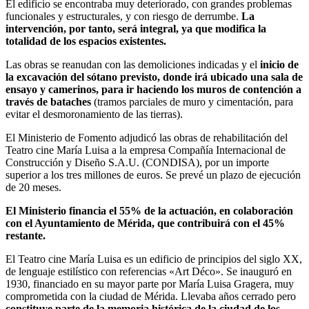
El edificio se encontraba muy deteriorado, con grandes problemas
funcionales y estructurales, y con riesgo de derrumbe.
La
intervención, por tanto, será integral, ya que modifica la
totalidad de los espacios existentes.
Las obras se reanudan con las demoliciones indicadas y el
inicio de
la excavación del sótano previsto, donde irá ubicado una sala de
ensayo y camerinos, para ir haciendo los muros de contención a
través de bataches
(tramos parciales de muro y cimentación, para
evitar el desmoronamiento de las tierras).
El Ministerio de Fomento adjudicó las obras de rehabilitación del
Teatro cine María Luisa a la empresa Compañía Internacional de
Construcción y Diseño S.A.U. (CONDISA), por un importe
superior a los tres millones de euros. Se prevé un plazo de ejecución
de 20 meses.
El Ministerio financia el 55% de la actuación, en colaboración
con el Ayuntamiento de Mérida, que contribuirá con el 45%
restante.
El Teatro cine María Luisa es un edificio de principios del siglo XX,
de lenguaje estilístico con referencias «Art Déco». Se inauguró en
1930, financiado en su mayor parte por María Luisa Gragera, muy
comprometida con la ciudad de Mérida. Llevaba años cerrado pero
constituye parte de la memoria histórica de la ciudad de los