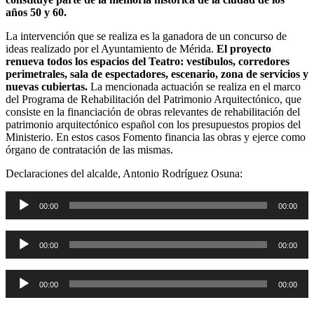
años 50 y 60.
La intervención que se realiza es la ganadora de un concurso de
ideas realizado por el Ayuntamiento de Mérida.
El proyecto
renueva todos los espacios del Teatro: vestíbulos, corredores
perimetrales, sala de espectadores, escenario, zona de servicios y
nuevas cubiertas.
La mencionada actuación se realiza en el marco
del Programa de Rehabilitación del Patrimonio Arquitectónico, que
consiste en la financiación de obras relevantes de rehabilitación del
patrimonio arquitectónico español con los presupuestos propios del
Ministerio. En estos casos Fomento financia las obras y ejerce como
órgano de contratación de las mismas.
Declaraciones del alcalde, Antonio Rodríguez Osuna:
Reproductor
00:00
00:00
de
audio
Reproductor
00:00
00:00
de
audio
Reproductor
00:00
00:00
de
audio