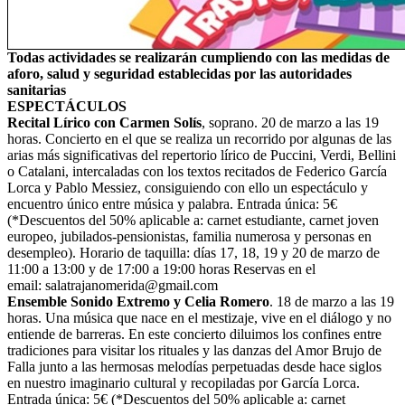
Todas actividades se realizarán cumpliendo con las medidas de
aforo, salud y seguridad establecidas por las autoridades
sanitarias
ESPECTÁCULOS
Recital Lírico con Carmen Solís
, soprano. 20 de marzo a las 19
horas. Concierto en el que se realiza un recorrido por algunas de las
arias más significativas del repertorio lírico de Puccini, Verdi, Bellini
o Catalani, intercaladas con los textos recitados de Federico García
Lorca y Pablo Messiez, consiguiendo con ello un espectáculo y
encuentro único entre música y palabra. Entrada única: 5€
(*Descuentos del 50% aplicable a: carnet estudiante, carnet joven
europeo, jubilados-pensionistas, familia numerosa y personas en
desempleo). Horario de taquilla: días 17, 18, 19 y 20 de marzo de
11:00 a 13:00 y de 17:00 a 19:00 horas Reservas en el
email:
salatrajanomerida@gmail.com
Ensemble Sonido Extremo y Celia Romero
. 18 de marzo a las 19
horas. Una música que nace en el mestizaje, vive en el diálogo y no
entiende de barreras. En este concierto diluimos los confines entre
tradiciones para visitar los rituales y las danzas del Amor Brujo de
Falla junto a las hermosas melodías perpetuadas desde hace siglos
en nuestro imaginario cultural y recopiladas por García Lorca.
Entrada única: 5€ (*Descuentos del 50% aplicable a: carnet