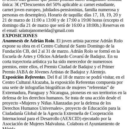
única: 3€ (*Descuentos del 50% aplicable a: carnet estudiante,
carnet joven europeo, jubilados-pensionistas, familia numerosa y
personas en desempleo). Horario de taquilla: días 17, 18, 19, 20 y
21 de marzo de 11:00 a 13:00 y de 17:00 a 19:00 horas (excepto el
domingo día 21 de marzo que será de 16:00 a 18:00h.) Reservas en
el email:
salatrajanomerida@gmail.com
EXPOSICIONES
Anamnesis
de Adrián Rolo
. El joven artista pacense Adrián Rolo
expone su obra en el Centro Cultural de Santo Domingo de la
Fundación CB, del 2 al 31 de marzo. Adrián Rolo se formó en la
Escuela de Artes y Oficios Adelardo Covarsí de Badajoz. En su
corta trayectoria artística ya ha sido merecedor de numerosos
premios, entre ellos, el Premio Ciudad de Badajoz y el Primer
Premio JABA de Jóvenes Artistas de Badajoz y Alentejo.
Exposición
Referentas
. Del 8 al 18 de marzo se podrá visitar, en el
Centro Cultural Alcazaba, la exposición Referentas compuesta por
una serie de infografías biográficas de mujeres “referentas” de
Extremadura, Paraguay y Nicaragua, pioneras en sus territorios en la
defensa de los derechos humanos. Se trata de una acción desde el
proyecto «Mujeres y Niñas Alianzadas por la defensa de los
Derechos Humanos Universales», proyecto de Educación para la
Ciudadanía Global de la Agencia Extremeña de Cooperación
Internacional para el Desarrollo (AEXCID) ejecutado por la
Asociación de Mujeres Malvaluna. Colabora el Ayuntamiento de
Mérida.