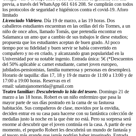
previa, a través del WhatsApp 661 616 208. Se cumplirán con todos
los protocolos de seguridad e higiénicos contra el covid-19. Aforo
limitado
Licenciado Vidriera
. Día 19 de marzo, a las 19 horas. Dos
caballeros estudiantes encuentran en las orillas del río Tormes, a un
niño de once años, llamado Tomás, que pretendía encontrar en
Salamanca un amo que a cambio de sus trabajos le diese estudios;
propuesta que los estudiantes aceptan de buen grado. Al poco
tiempo por su fidelidad y buen servir se había convertido en
compañero y no en criado, y alcanzando gran popularidad en la
Universidad por su notable ingenio. Entrada única: 5€ (*Descuentos
del 50% aplicable a: carnet estudiante, carnet joven europeo,
jubilados-pensionistas, familia numerosa y personas en desempleo).
Horario de taquilla: días 17, 18 y 19 de marzo de 11:00 a 13:00 y de
17:00 a 19:00 horas. Reservas en el
email: salatrajanomerida@gmail.com
Teatro familiar:
Descubriendo la isla del tesoro
. Domingo 21 de
marzo a las 18 horas. Robert es un niño enfermizo que pasa la
mayor parte de sus días postrado en la cama de su fastuosa
habitación. Sus compañeros de clase, movidos por la envidia,
deciden entrar en su casa para hacerse con su fantástica colección de
medallas justo la noche en la que éste no está. Pero su sorpresa será
enorme al descubrir que el joven continúa en la casa. A partir de ese
momento, el pequeño Robert les descubrirá un mundo de fantasía y
el tesoro más grande que jamás podrían haber imaginado. Entrada