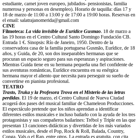
estudiante, carnet joven europeo, jubilados- pensionistas, familia
numerosa y personas en desempleo). Horario de taquilla: días 17 y
18 de marzo de 11:00 a 13:00 y de 17:00 a 19:00 horas. Reservas en
el email:
salatrajanomerida@gmail.com
CINE
Filmoteca:
La vida invisible de Euridice Gusmao
. 18 de marzo a
las 19 horas en el Centro Cultural Santo Domingo Fundación CB.
Entrada 1 €. Sinopsis: Río de Janeiro, 1950. Dentro de la
conservadora casa de la familia portuguesa Gusmão, Eurídice, de 18
años, y Guida, de 20, son dos inseparables hermanas que se
procuran un espacio seguro para sus esperanzas y aspiraciones.
Mientras Guida tiene en su hermana pequeña una fiel confidente de
sus aventuras románticas, Eurídice encuentra en su enérgica
hermana mayor el aliento que necesita para perseguir su sueño de
convertirse en pianista profesional.
TEATRO
Trasto, Truka y la Profesora Trova en el Misterio de las letras
perdidas
. El 19 de marzo, el Centro Cultural de Nueva Ciudad
acogerá dos pases del musical familiar de Chameleon Producciones.
El espectáculo pretende que los niños aprendan a identificar
diferentes estilos musicales e incluso bailarlo con la ayuda de los tres
protagonistas y sus compañeros bailarines: Trébol y Triple en las que
presentan 13 canciones didácticas y divertidas de los más variados
estilos musicales, desde el Pop, Rock & Roll, Balada, Country,
Conga, Vals o el Rap, entre otros. La entrada es gratuita, con cita