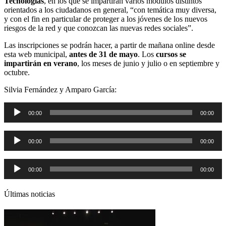
Tecnologías
, en los que se impartirán varios módulos distintos
orientados a los ciudadanos en general, “con temática muy diversa,
y con el fin en particular de proteger a los jóvenes de los nuevos
riesgos de la red y que conozcan las nuevas redes sociales”.
Las inscripciones se podrán hacer, a partir de mañana online desde
esta web municipal,
antes de 31 de mayo
. Los
cursos se
impartirán en verano
, los meses de junio y julio o en septiembre y
octubre.
Silvia Fernández y Amparo García:
Reproductor
00:00
00:00
de
audio
Reproductor
00:00
00:00
de
audio
Reproductor
00:00
00:00
de
audio
Últimas noticias