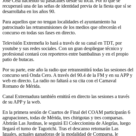
José Cela haciendo su pasacalles desde su local. Por lo que se
recuperará una de las señas de identidad previa de la fiesta que sí se
desarrollaba en los años 90.
Para aquellos que no tengan localidades el ayuntamiento ha
patrocinado las retransmisiones de los medios que ofrecerán el
concurso en todas sus fases en directo.
Televisión Extremeña lo hará a través de su canal en TDT, por
youtube y sus redes sociales. Con un gran despliegue técnico y
profesional contará con reporteros entre bambalinas y en el propio
patio de butacas.
Por su parte, este año la radio que retransmitirá todas las sesiones del
concurso será Onda Cero. A través del 90.4 de la FM y en su APP y
web en directo. La radio no faltará a su cita con el Carnaval
Romano de Mérida.
Canal Extremadura también emitirá en directo las sesiones a través
de su APP y la web.
En la primera sesión de Cuartos de Final del COAM participarán 6
agrupaciones, todas de Mérida, tres chirigotas y tres comparsas.
Abrirán Las Justinas, le seguirá El Coleccionista de Alegrías, luego
llegará el turno de Tagorichi. Tras el descanso retomarán Las
Iguales, actuales ganadoras de la modalidad de Comparsa, le