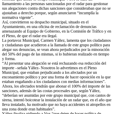
llamamiento a las personas sancionadas por el radar para gestionar
sus alegaciones contra dichas sanciones que consideraban que no se
ajustaban a derecho porque, según anunciaron “incumplía la
normativa vigente”.
Así, convirtieron su despacho municipal, situado en el
Ayuntamiento, en una oficina de reclamación de denuncias
amenazando al Equipo de Gobierno, en la Comisión de Tráfico y en
el Pleno, de que el radar era ilegal.
La portavoz Municipal, Carmen Yáñez, lamenta que los ciudadanos
y ciudadanas que acudieron a la llamada de este grupo político para
alegar sus denuncias, se vean ahora perjudicados por la minoración
del 50% del pago de las mismas, si lo hubieran realizado en tiempo
y forma.
“Al presentar una alegación se está rechazando esa reducción del
importe –señala Yáñez- Nosotros lo advertimos en el Pleno
Municipal, que estaban perjudicando a los afectados por un
enconamiento político y por una forma de hacer oposición en la que
estaban engañando a los ciudadanos con medias informaciones”.
Ahora, los afectados tendrán que abonar el 100% del importe de las
sanciones, además de las costas procesales que, según Yáñez,
“deberían ser asumidas por este grupo municipal que, con cantos de
sirena, intentó boicotear la instalación de un radar que, en el año que
lleva instalado, ha motivado que no haya accidentes ni atropellos en
una zona donde eran habituales”.
Yáñez finaliza pidiendo a Vox “que dejen de hacer política de