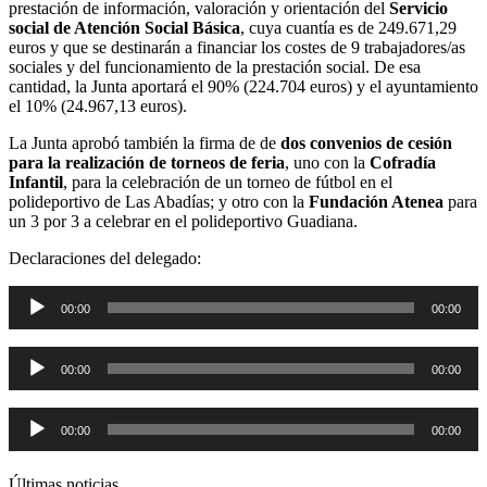
prestación de información, valoración y orientación del
Servicio
social de Atención Social Básica
, cuya cuantía es de 249.671,29
euros y que se destinarán a financiar los costes de 9 trabajadores/as
sociales y del funcionamiento de la prestación social. De esa
cantidad, la Junta aportará el 90% (224.704 euros) y el ayuntamiento
el 10% (24.967,13 euros).
La Junta aprobó también la firma de de
dos convenios de cesión
para la realización de torneos de feria
, uno con la
Cofradía
Infantil
, para la celebración de un torneo de fútbol en el
polideportivo de Las Abadías; y otro con la
Fundación Atenea
para
un 3 por 3 a celebrar en el polideportivo Guadiana.
Declaraciones del delegado:
Reproductor
00:00
00:00
de
audio
Reproductor
00:00
00:00
de
audio
Reproductor
00:00
00:00
de
audio
Últimas noticias