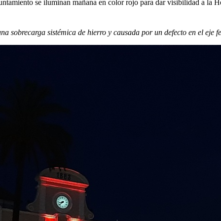
yuntamiento se iluminan mañana en color rojo para dar visibilidad a la
 sobrecarga sistémica de hierro y causada por un defecto en el eje fe