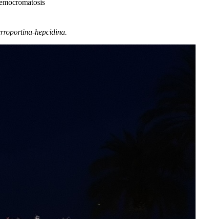
 Hemocromatosis
rroportina-hepcidina.