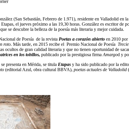
orner
zález (San Sebastián, Febrero de 1.971), residente en Valladolid en la 
Etapas, el jueves próximo a las 19,30 horas. González es escritor de poe
s que se descubre la belleza de la poesía más literaria y mejor cuidada.
Nacional de Poesía de la revista
Poetas a corazón
abierto
en 2010 por s
n roto
. Más tarde, en 2015 recibe el Premio Nacional de Poesía
Treci
tas ocultos de gran calidad literaria y que no tienen oportunidad de sa
catrices en los tobillos,
publicado por la prestigiosa firma
Amargo
d y po
 se presenta en Mérida, se titula
Etapas
y ha sido publicado por la edit
nto
(editorial Azul, obra cultural BBVA),
poetas actuales de Valladolid
(