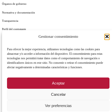
Órganos de gobierno
Normativa y documentación
Transparencia
Perfil del contratante
Gestionar consentimiento
Plan de Medidas Antifraude
Identidad Corporativa
Para ofrecer la mejor experiencia, utilizamos tecnologías como las cookies para
almacenar y/o acceder a información del dispositivo. El consentimiento para estas
tecnologías nos permitirá tratar datos como el comportamiento de navegación o
identificadores únicos en este sitio. No consentir o retirar el consentimiento puede
afectar negativamente a determinadas características y funciones.
AVISO LEGAL
POLÍTICA DE PRIVACIDAD
POLÍTICA DE COOKIES
Aceptar
POLÍTICA DE SEGURIDAD
REGISTRO DE ACTIVIDADES DE TRATAMIENTO
Cancelar
Ver preferencias
Facebook
X
Instagram
YouTu