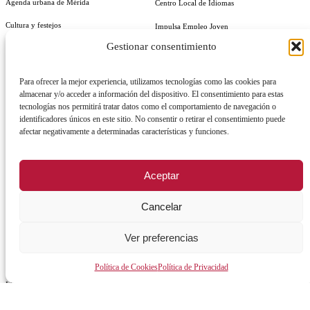
Agenda urbana de Mérida
Centro Local de Idiomas
Cultura y festejos
Impulsa Empleo Joven
Gestionar consentimiento
Guía útil
Generación IN Empleo
Vives Emplea Saludable Mérida
Para ofrecer la mejor experiencia, utilizamos tecnologías como las cookies para
almacenar y/o acceder a información del dispositivo. El consentimiento para estas
Cursos y Actividades
tecnologías nos permitirá tratar datos como el comportamiento de navegación o
AYUNTAMIENTO
identificadores únicos en este sitio. No consentir o retirar el consentimiento puede
afectar negativamente a determinadas características y funciones.
Alcalde
Órganos de gobierno
Aceptar
Normativa y documentación
Cancelar
Transparencia
Ver preferencias
Perfil del contratante
Plan de Medidas Antifraude
Política de Cookies
Política de Privacidad
Identidad Corporativa